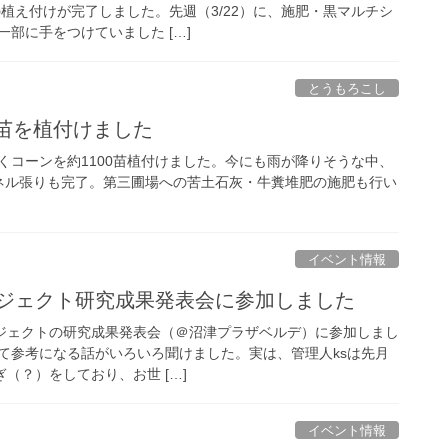
の植え付けが完了しました。先週（3/22）に、施肥・黒マルチシ
部に手をつけていました […]
とうもろこし
0苗を植付けました
くコーンを約1100苗植付けました。今にも雨が降りそうな中、
ネル張りも完了。第三圃場への苦土石灰・牛糞堆肥の施肥も行い
イベント情報
ロジェクト研究成果発表会に参加しました
ロジェクトの研究成果発表会（＠沼津プラザベルデ）に参加しまし
て参考になる話がいろいろ聞けました。実は、管理人ksは先月
稼ぎ（？）をしており、お世 […]
イベント情報