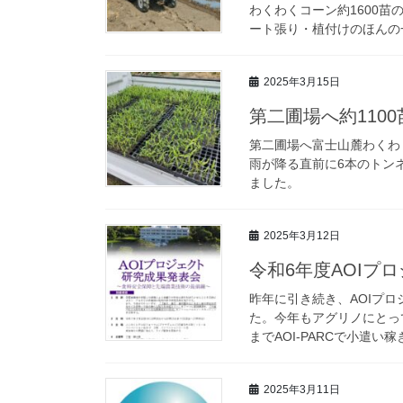
わくわくコーン約1600苗
ート張り・植付けのほんの一
2025年3月15日
第二圃場へ約110
第二圃場へ富士山麓わくわ
雨が降る直前に6本のトン
ました。
2025年3月12日
令和6年度AOIプ
昨年に引き続き、AOIプ
た。今年もアグリノにとっ
までAOI-PARCで小遣い
2025年3月11日