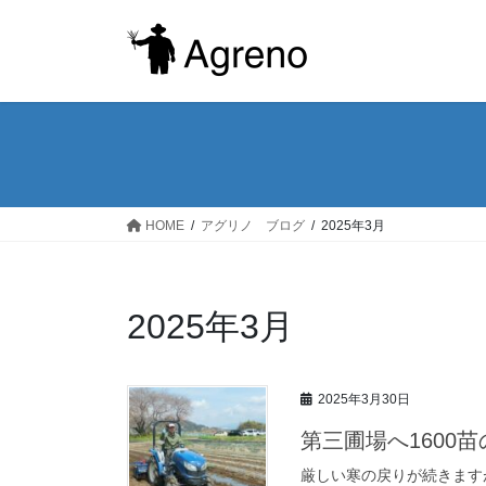
コ
ナ
ン
ビ
テ
ゲ
ン
ー
ツ
シ
へ
ョ
ス
ン
キ
に
ッ
移
HOME
アグリノ ブログ
2025年3月
プ
動
2025年3月
2025年3月30日
第三圃場へ1600
厳しい寒の戻りが続きます