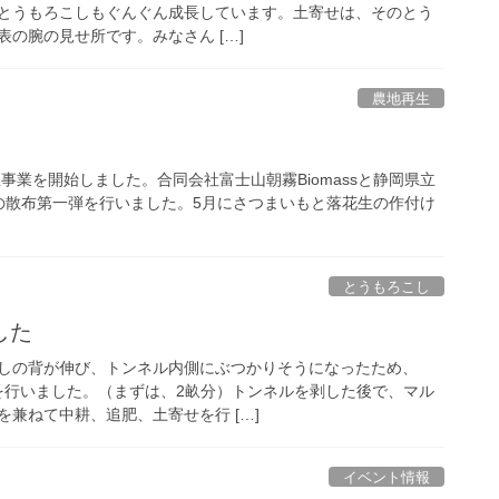
とうもろこしもぐんぐん成長しています。土寄せは、そのとう
の腕の見せ所です。みなさん […]
農地再生
事業を開始しました。合同会社富士山朝霧Biomassと静岡県立
肥の散布第一弾を行いました。5月にさつまいもと落花生の作付け
とうもろこし
した
しの背が伸び、トンネル内側にぶつかりそうになったため、
し他を行いました。（まずは、2畝分）トンネルを剥した後で、マル
兼ねて中耕、追肥、土寄せを行 […]
イベント情報