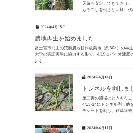
天気も安定してきており、
もろこしを倒さない様、代表
2024年4月15日
農地再生を始めました
富士宮市北山の荒廃農地耕作放棄地（約30a）の再生
大学の実証実験に協力する形で、4/15にバイオ液
[…]
2024年4月14日
トンネルを剥しま
第二弾の圃場のとうもろこ
4/13-14にトンネル剥
チシートを剥し、雑草除去を
2024年4月11日