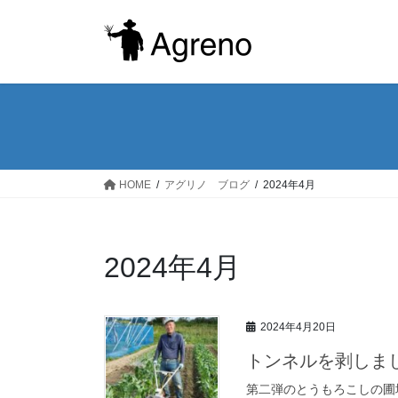
コ
ナ
ン
ビ
テ
ゲ
ン
ー
ツ
シ
へ
ョ
ス
ン
キ
に
ッ
移
HOME
アグリノ ブログ
2024年4月
プ
動
2024年4月
2024年4月20日
トンネルを剥しま
第二弾のとうもろこしの圃場