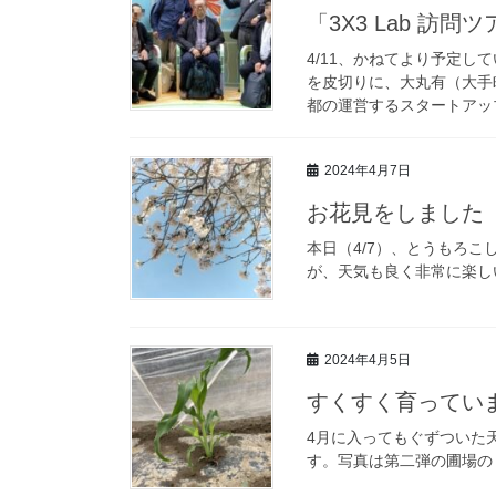
「3X3 Lab 訪
4/11、かねてより予定していた
を皮切りに、大丸有（大手
都の運営するスタートアップ
2024年4月7日
お花見をしました
本日（4/7）、とうもろ
が、天気も良く非常に楽し
2024年4月5日
すくすく育ってい
4月に入ってもぐずついた
す。写真は第二弾の圃場の