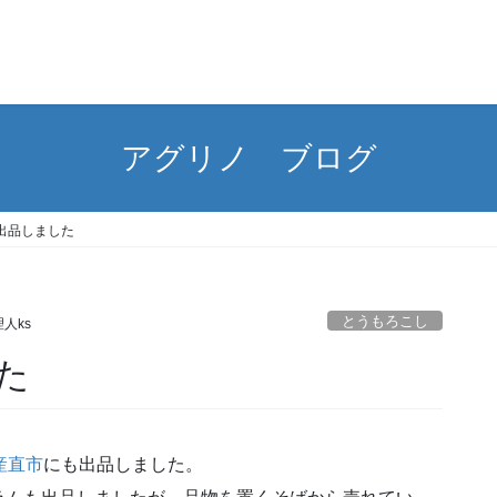
アグリノ ブログ
出品しました
とうもろこし
人ks
た
産直市
にも出品しました。