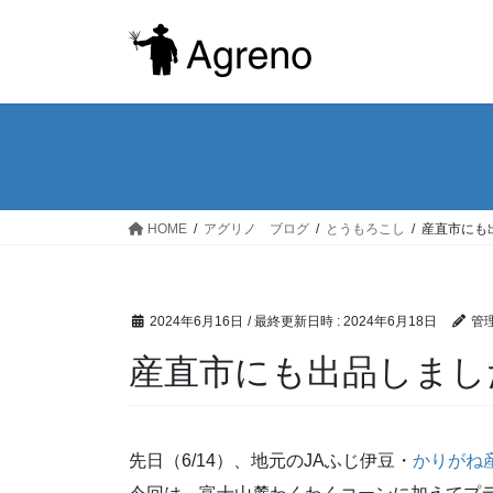
コ
ナ
ン
ビ
テ
ゲ
ン
ー
ツ
シ
へ
ョ
ス
ン
キ
に
ッ
移
HOME
アグリノ ブログ
とうもろこし
産直市にも
プ
動
2024年6月16日
/ 最終更新日時 :
2024年6月18日
管理
産直市にも出品しまし
先日（6/14）、地元のJAふじ伊豆・
かりがね