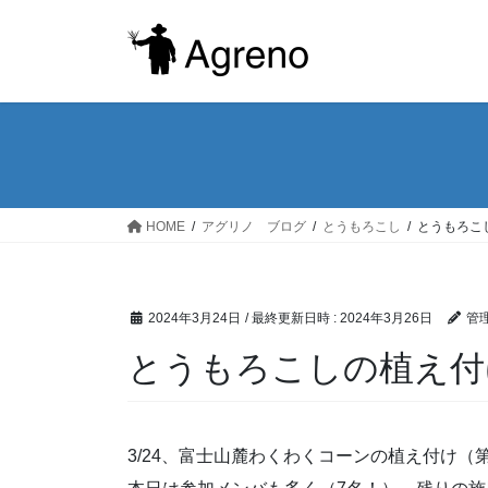
コ
ナ
ン
ビ
テ
ゲ
ン
ー
ツ
シ
へ
ョ
ス
ン
キ
に
ッ
移
HOME
アグリノ ブログ
とうもろこし
とうもろこ
プ
動
2024年3月24日
/ 最終更新日時 :
2024年3月26日
管理
とうもろこしの植え付
3/24、富士山麓わくわくコーンの植え付け（