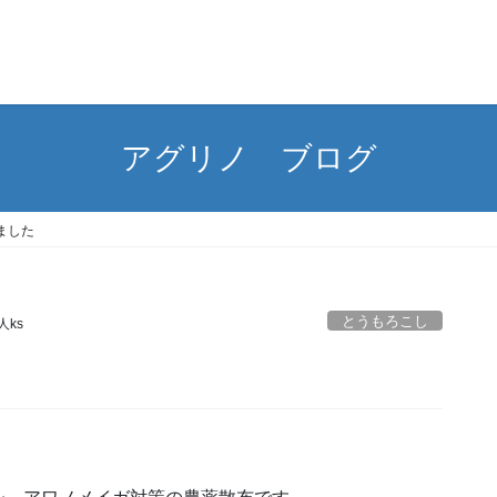
アグリノ ブログ
ました
とうもろこし
人ks
。