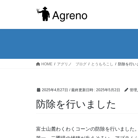
コ
ナ
ン
ビ
テ
ゲ
ン
ー
ツ
シ
へ
ョ
ス
ン
キ
に
ッ
移
HOME
アグリノ ブログ
とうもろこし
防除を行い
プ
動
2025年4月27日
/ 最終更新日時 :
2025年5月2日
管理
防除を行いました
富士山麓わくわくコーンの防除を行いました